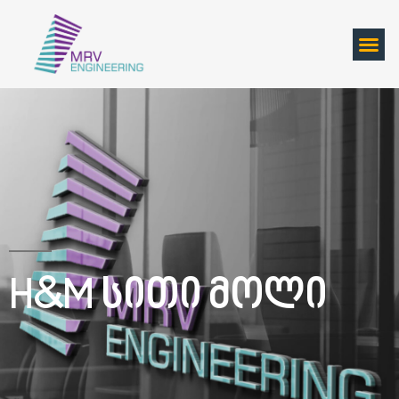
H&M Სითი Მოლი