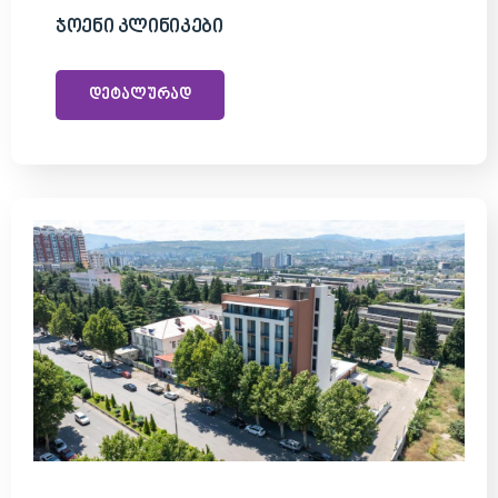
Ჯოენი Კლინიკები
დეტალურად