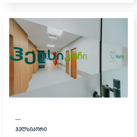
Ჰელსიკორი